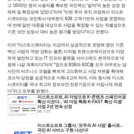
고 1,600만 명의 사용자를 확보한 국민백신 '알약'의 높은 성장 잠
재력 및 확장성에 있었다”라며 "이번 투자 유치 과정에서 이스트
시큐리티는 보안회사 대부분이 B2B 고객기반의 사업을 운영하는 
데 반해 일반 대중을 대상으로 사업을 확장할 수 있는 차별성으로 
기존 보안 상장사 대비 높은 평가를 받았다"라고 전했다. 
이어 "이스트시큐리티는 지금까지 성공적으로 운영해 왔던 기존 
백신 사업의 역량 강화는 물론, 디지털 트랜스포메이션으로 다양
하게 발전하고 있는 IT 인프라 플랫폼 서비스에도 본격적으로 대
응해 나갈 계획이다”라며 "앞으로 B2B와 B2C를 모두 아우르는 당
사만의 비즈니스 모델을 빠르게 고도화하고 사업 저변을 확대해 
코스닥 상장을 성공적으로 이뤄내고자 하며, 이와 동시에 이스트
시큐리티를 국내 최고의 정보보안 전문기업으로 거듭나게 하겠
다”라고 포부를 밝혔다.
이스트소프트, AI 더빙으로 K-콘텐츠 스페인어권 
확산 이끈다… ‘AI 더빙 특화 K-FAST 확산 지원’ 
사업 2년 연속 선정
26. 7. 27.
이스트소프트 그룹사, ‘모두의 AI 사업’ 출사표… 
국민 AI 서비스 구현 나선다! 