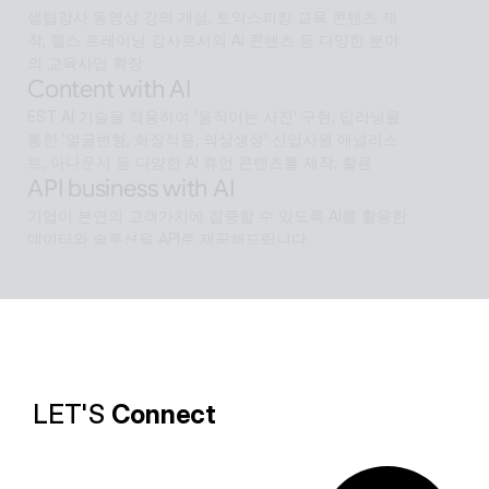
셀럽강사 동영상 강의 개설, 토익스피킹 교육 콘텐츠 제
작, 헬스 트레이닝 강사로서의 AI 콘텐츠 등 다양한 분야
의 교육사업 확장
Content with AI
EST AI 기술을 적용하여 '움직이는 사진' 구현, 딥러닝을 
통한 '얼굴변형, 화장적용, 의상생성' 신입사원 애널리스
트, 아나운서 등 다양한 AI 휴먼 콘텐츠를 제작, 활용
API business with AI
기업이 본연의 고객가치에 집중할 수 있도록 AI를 활용한 
데이터와 솔루션을 API로 제공해드립니다.
Software with AI
알캡처 등에 적용된 배경제거 기술과같이 ESTsoft AI기
술과 알툴즈 제품의 원활한 설계로 사용자들이 원하는 환
경의 유틸리티를 제공합니다.
LET'S 
Connect