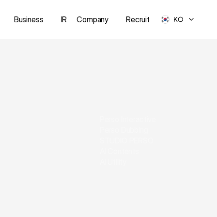
Business
IR
Company
Recruit
KO
Perso Interactive
Perso Dubbing
STUDIO PERSO
AI Contents
AI Utility