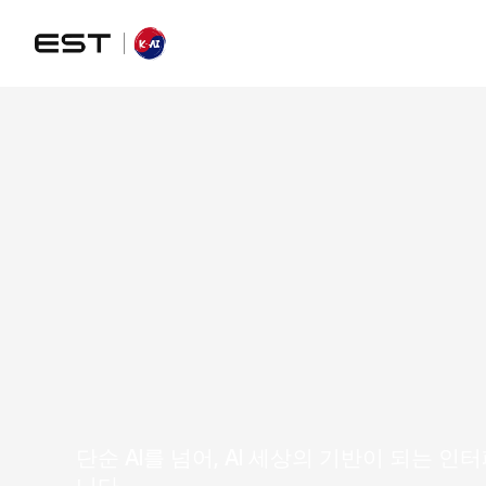
t
h
e
u
n
i
v
e
r
s
a
l
i
n
t
f
o
r
h
u
m
a
n
단순 AI를 넘어, AI 세상의 기반이 되는 