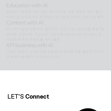
Education with AI
셀럽강사 동영상 강의 개설, 토익스피킹 교육 콘텐츠 제작, 헬스 
트레이닝 강사로서의 AI 콘텐츠 등 다양한 분야의 교육사업 확장
Content with AI
EST AI 기술을 적용하여 '움직이는 사진' 구현, 딥러닝을 통한 '얼
굴변형, 화장적용, 의상생성' 신입사원 애널리스트, 아나운서 등 
다양한 AI 휴먼 콘텐츠를 제작, 활용
API business with AI
기업이 본연의 고객가치에 집중할 수 있도록 AI를 활용한 데이터
와 솔루션을 API로 제공해드립니다.
Software with AI
알캡처 등에 적용된 배경제거 기술과같이 ESTsoft AI기술과 알
툴즈 제품의 원활한 설계로 사용자들이 원하는 환경의 유틸리티
를 제공합니다.
LET'S 
Connect