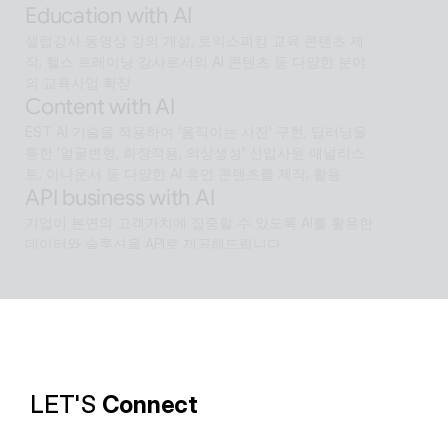
Education with AI
셀럽강사 동영상 강의 개설, 토익스피킹 교육 콘텐츠 제
작, 헬스 트레이닝 강사로서의 AI 콘텐츠 등 다양한 분야
의 교육사업 확장
Content with AI
EST AI 기술을 적용하여 '움직이는 사진' 구현, 딥러닝을 
통한 '얼굴변형, 화장적용, 의상생성' 신입사원 애널리스
트, 아나운서 등 다양한 AI 휴먼 콘텐츠를 제작, 활용
API business with AI
기업이 본연의 고객가치에 집중할 수 있도록 AI를 활용한 
데이터와 솔루션을 API로 제공해드립니다.
Software with AI
알캡처 등에 적용된 배경제거 기술과같이 ESTsoft AI기
술과 알툴즈 제품의 원활한 설계로 사용자들이 원하는 환
경의 유틸리티를 제공합니다.
LET'S 
Connect