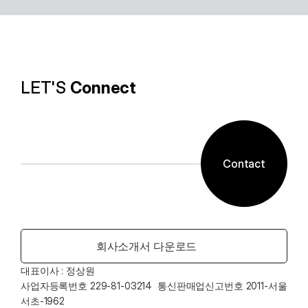
알캡처 등에 적용된 배경제거 기술과같이 ESTsoft AI기
술과 알툴즈 제품의 원활한 설계로 사용자들이 원하는 환
경의 유틸리티를 제공합니다.
LET'S 
Connect
Contact
회사소개서 다운로드
대표이사 : 정상원    
사업자등록번호 229-81-03214  통신판매업신고번호 2011-서울
서초-1962