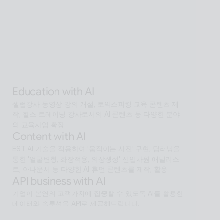
AI Human SaaS 서비스
Interactive with AI
오프라인과 온라인 모두에서 안내·상담·상호작용을 지원
하는 Interactive AI human.리테일, 관광, 엔터, 전시, 제
조, 공공  등에서언어 장벽 없는 서비스 허브로 확장
Alan Agentic with AI
AI 검색을 넘어 문제 해결을 위한 솔루션까지 도달하게 
하는 인공지능 멀티 에이전트
Education with AI
셀럽강사 동영상 강의 개설, 토익스피킹 교육 콘텐츠 제
작, 헬스 트레이닝 강사로서의 AI 콘텐츠 등 다양한 분야
의 교육사업 확장
Content with AI
EST AI 기술을 적용하여 '움직이는 사진' 구현, 딥러닝을 
통한 '얼굴변형, 화장적용, 의상생성' 신입사원 애널리스
트, 아나운서 등 다양한 AI 휴먼 콘텐츠를 제작, 활용
API business with AI
기업이 본연의 고객가치에 집중할 수 있도록 AI를 활용한 
데이터와 솔루션을 API로 제공해드립니다.
Software with AI