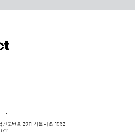
용된 배경제거 기술과같이 ESTsoft AI기술과 알툴즈 제품의 
를 제공합니다.
ct
업신고번호 2011-서울서초-1962
711