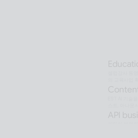
Global 
AI 기술을 활
Interact
오프라인과 온라인
조, 공공  등
Alan Ag
AI 검색을 
Educati
셀럽강사 동영상
의 교육사업 
Content
EST AI 기
스트, 아나운서
API busi
기업이 본연의
Softwar