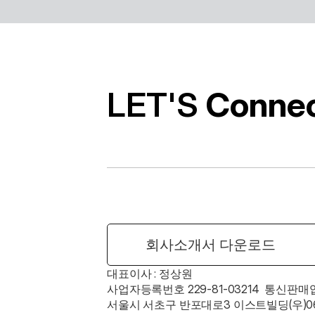
알캡처 등에 적
경의 유틸리티
LET'S 
Conne
회사소개서 다운로드
대표이사 : 정상원    
사업자등록번호 229-81-03214  통신판매
서울시 서초구 반포대로3 이스트빌딩(우)06