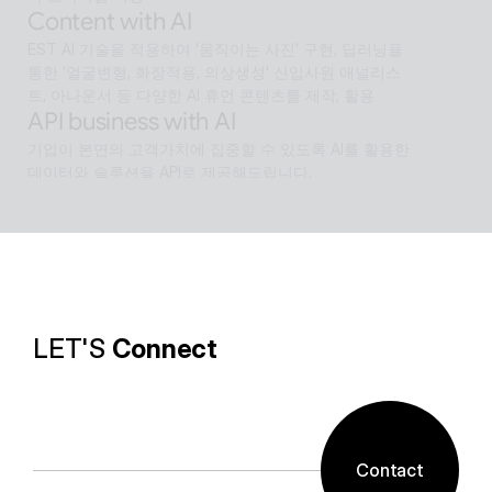
Content with AI
EST AI 기술을 적용하여 '움직이는 사진' 구현, 딥러닝을 
통한 '얼굴변형, 화장적용, 의상생성' 신입사원 애널리스
트, 아나운서 등 다양한 AI 휴먼 콘텐츠를 제작, 활용
API business with AI
기업이 본연의 고객가치에 집중할 수 있도록 AI를 활용한 
데이터와 솔루션을 API로 제공해드립니다.
Software with AI
알캡처 등에 적용된 배경제거 기술과같이 ESTsoft AI기
술과 알툴즈 제품의 원활한 설계로 사용자들이 원하는 환
경의 유틸리티를 제공합니다.
LET'S 
Connect
Contact