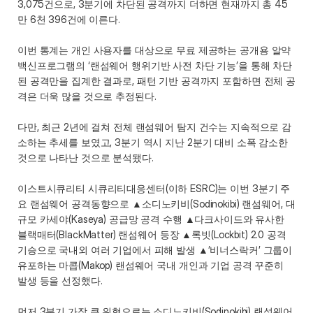
3,075건으로, 3분기에 차단된 공격까지 더하면 현재까지 총 45
만 6천 396건에 이른다.
이번 통계는 개인 사용자를 대상으로 무료 제공하는 공개용 알약 
백신프로그램의 ‘랜섬웨어 행위기반 사전 차단 기능’을 통해 차단
된 공격만을 집계한 결과로, 패턴 기반 공격까지 포함하면 전체 공
격은 더욱 많을 것으로 추정된다.
다만, 최근 2년에 걸쳐 전체 랜섬웨어 탐지 건수는 지속적으로 감
소하는 추세를 보였고, 3분기 역시 지난 2분기 대비 소폭 감소한 
것으로 나타난 것으로 분석됐다. 
이스트시큐리티 시큐리티대응센터(이하 ESRC)는 이번 3분기 주
요 랜섬웨어 공격동향으로 ▲소디노키비(Sodinokibi) 랜섬웨어, 대
규모 카세야(Kaseya) 공급망 공격 수행 ▲다크사이드와 유사한 
블랙매터(BlackMatter) 랜섬웨어 등장 ▲록빗(Lockbit) 2.0 공격 
기승으로 국내외 여러 기업에서 피해 발생 ▲’비너스락커’ 그룹이 
유포하는 마콥(Makop) 랜섬웨어 국내 개인과 기업 공격 꾸준히 
발생 등을 선정했다.
먼저 3분기 가장 큰 위협으로는 소디노키비(Sodinokibi) 랜섬웨어 