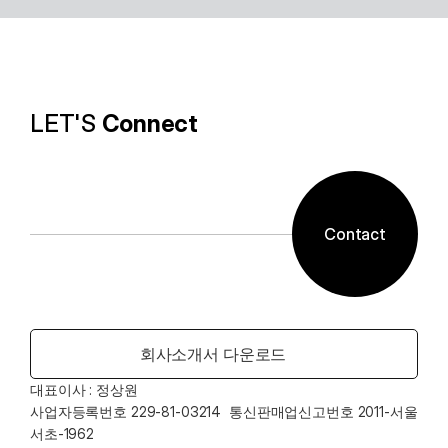
알캡처 등에 적용된 배경제거 기술과같이 ESTsoft AI기
술과 알툴즈 제품의 원활한 설계로 사용자들이 원하는 환
경의 유틸리티를 제공합니다.
LET'S 
Connect
Contact
회사소개서 다운로드
대표이사 : 정상원    
사업자등록번호 229-81-03214  통신판매업신고번호 2011-서울
서초-1962