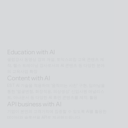
Interactive with AI
오프라인과 온라인 모두에서 안내·상담·상호작용을 지원
하는 Interactive AI human.리테일, 관광, 엔터, 전시, 제
조, 공공  등에서언어 장벽 없는 서비스 허브로 확장
Alan Agentic with AI
AI 검색을 넘어 문제 해결을 위한 솔루션까지 도달하게 
하는 인공지능 멀티 에이전트
Education with AI
셀럽강사 동영상 강의 개설, 토익스피킹 교육 콘텐츠 제
작, 헬스 트레이닝 강사로서의 AI 콘텐츠 등 다양한 분야
의 교육사업 확장
Content with AI
EST AI 기술을 적용하여 '움직이는 사진' 구현, 딥러닝을 
통한 '얼굴변형, 화장적용, 의상생성' 신입사원 애널리스
트, 아나운서 등 다양한 AI 휴먼 콘텐츠를 제작, 활용
API business with AI
기업이 본연의 고객가치에 집중할 수 있도록 AI를 활용한 
데이터와 솔루션을 API로 제공해드립니다.
Software with AI