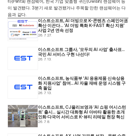
타(Penta) 랜섬웨어, 한국 기업 맞춤형 귀신(Gwisin) 랜섬웨어 등
이 발견됐다. 3분기 새로 발견됐거나 주목할 만한 랜섬웨어는 다
음과 같다.
이스트소프트, AI 더빙으로 K-콘텐츠 스페인어권 
확산 이끈다… ‘AI 더빙 특화 K-FAST 확산 지원’ 
사업 2년 연속 선정
26. 7. 27.
이스트소프트 그룹사, ‘모두의 AI 사업’ 출사표… 
국민 AI 서비스 구현 나선다! 
26. 7. 13.
이스트소프트, 농식품부 'AI 응용제품 신속상용
화 지원사업' 참여... AI 자율 재배 운영 시스템 구
축 돌입 
26. 7. 13.
이스트소프트, CJ올리브영과 ‘AI 쇼핑 어시스턴
트’ 출시… 실시간 대화형 AI 아바타 활용한 초개
인화·다국어 서비스로 K-뷰티 리테일 현장 혁신 
26. 7. 8.
이스트소프트, AX 사업 가파른 성장… 올해 수주 