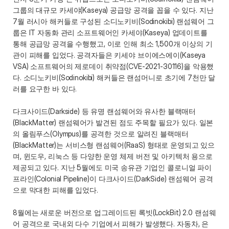
그룹의 대규모 카세야(Kaseya) 공급망 공격을 꼽을 수 있다. 지난 
7월 러시아 해커들로 구성된 소디노키비(Sodinokibi) 랜섬웨어 그
룹은 IT 자동화 관리 소프트웨어인 카세야(Kaseya) 업데이트를 
통해 공급망 공격을 수행했고, 이로 인해 최소 1,500개 이상의 기
관이 피해를 입었다. 공격자들은 키세야 브이에스에이(Kaseya 
VSA) 소프트웨어의 제로데이 취약점(CVE-2021-30116)을 악용했
다. 소디노키비(Sodinokibi) 해커들은 랜섬머니로 초기에 7천만 달
러를 요구한 바 있다.
다크사이드(Darkside) 등 유명 랜섬웨어와 유사한 블랙매터
(BlackMatter) 랜섬웨어가 발견된 점도 주목할 필요가 있다. 일본
의 올림푸스(Olympus)를 공격한 것으로 알려진 블랙매터
(BlackMatter)는 서비스형 랜섬웨어(RaaS) 형태로 운영되고 있으
며, 윈도우, 리눅스 등 다양한 운영 체제 버전 및 아키텍처 용으로 
제공되고 있다. 지난 5월에도 미국 송유관 기업인 콜로니얼 파이
프라인(Colonial Pipeline)이 다크사이드(DarkSide) 랜섬웨어 공격
으로 막대한 피해를 입었다.
8월에는 새로운 버전으로 업그레이드된 록빗(LockBit) 2.0 랜섬웨
어 공격으로 국내외 다수 기업에서 피해가 발생했다. 자동차, 은