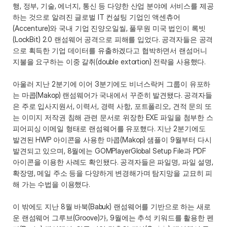
행, 정부, 기술, 에너지, 통신 등 다양한 산업 분야에 서비스를 제공
하는 것으로 알려진 글로벌 IT 컨설팅 기업인 액센츄어
(Accenture)와 국내 기업 진양오일씰, 풀무원 미국 법인이 록빗
(LockBit) 2.0 랜섬웨어 공격으로 피해를 입었다. 공격자들은 공격
으로 획득한 기업 데이터를 유출하겠다고 협박하면서 랜섬머니 
지불을 요구하는 이중 갈취(double extortion) 전략을 사용했다.
아울러 지난 2분기에 이어 3분기에도 비너스락커 그룹이 유포하
는 마콥(Makop) 랜섬웨어가 국내에서 꾸준히 발견됐다. 공격자들
은 주로 입사지원서, 이력서, 경력 사항, 포트폴리오, 견적 문의 또
는 이미지 저작권 침해 관련 문서로 위장한 EXE 파일을 첨부한 스
피어피싱 이메일 형태로 랜섬웨어를 유포했다. 지난 2분기에도 
발견된 HWP 아이콘을 사용한 마콥(Makop) 샘플이 9월부터 다시 
발견되고 있으며, 8월에는 GOMPlayerGlobal Setup File과 PDF 
아이콘을 이용한 사례도 확인됐다. 공격자들은 파일명, 파일 설명, 
확장명, 메일 주소 등을 다양하게 변경해가며 탐지망을 교묘히 피
해 가는 수법을 이용했다.
이 밖에도 지난 8월 바북(Babuk) 랜섬웨어를 기반으로 하는 새로
운 랜섬웨어 그루브(Groove)가, 9월에는 추석 키워드를 활용한 펜