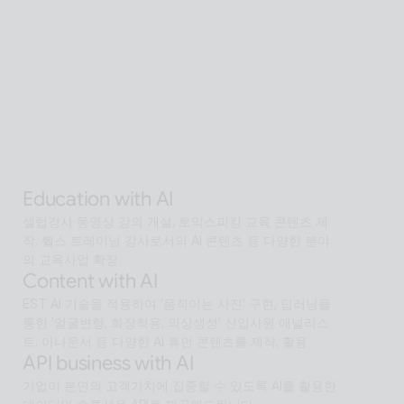
AI 기술을 활용해 전 세계 어디서든 접근 가능한 확장형 
AI Human SaaS 서비스
Interactive with AI
오프라인과 온라인 모두에서 안내·상담·상호작용을 지원
하는 Interactive AI human.리테일, 관광, 엔터, 전시, 제
조, 공공  등에서언어 장벽 없는 서비스 허브로 확장
Alan Agentic with AI
AI 검색을 넘어 문제 해결을 위한 솔루션까지 도달하게 
하는 인공지능 멀티 에이전트
Education with AI
셀럽강사 동영상 강의 개설, 토익스피킹 교육 콘텐츠 제
작, 헬스 트레이닝 강사로서의 AI 콘텐츠 등 다양한 분야
의 교육사업 확장
Content with AI
EST AI 기술을 적용하여 '움직이는 사진' 구현, 딥러닝을 
통한 '얼굴변형, 화장적용, 의상생성' 신입사원 애널리스
트, 아나운서 등 다양한 AI 휴먼 콘텐츠를 제작, 활용
API business with AI
기업이 본연의 고객가치에 집중할 수 있도록 AI를 활용한 