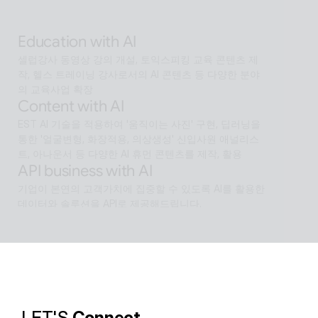
AI 검색을 넘어 문제 해결을 위한 솔루션까지 도달하게 
하는 인공지능 멀티 에이전트
Education with AI
셀럽강사 동영상 강의 개설, 토익스피킹 교육 콘텐츠 제
작, 헬스 트레이닝 강사로서의 AI 콘텐츠 등 다양한 분야
의 교육사업 확장
Content with AI
EST AI 기술을 적용하여 '움직이는 사진' 구현, 딥러닝을 
통한 '얼굴변형, 화장적용, 의상생성' 신입사원 애널리스
트, 아나운서 등 다양한 AI 휴먼 콘텐츠를 제작, 활용
API business with AI
기업이 본연의 고객가치에 집중할 수 있도록 AI를 활용한 
데이터와 솔루션을 API로 제공해드립니다.
Software with AI
알캡처 등에 적용된 배경제거 기술과같이 ESTsoft AI기
술과 알툴즈 제품의 원활한 설계로 사용자들이 원하는 환
경의 유틸리티를 제공합니다.
LET'S 
Connect