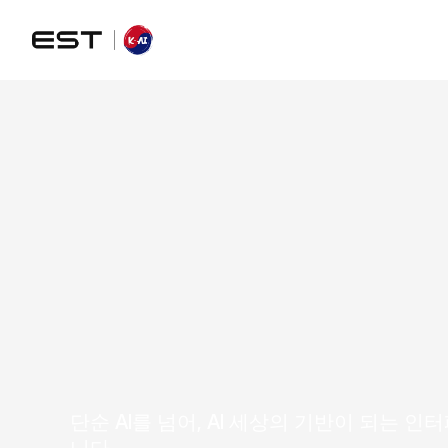
t
h
e
u
n
i
v
e
r
s
a
l
i
n
t
f
o
r
h
u
m
a
n
단순 AI를 넘어, AI 세상의 기반이 되는 