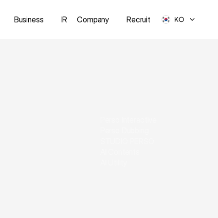
Business
IR
Company
Recruit
KO
Perso Interactive
Perso Dubbing
STUDIO PERSO
AI Contents
AI Utility