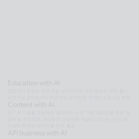
Global SaaS with AI
AI 기술을 활용해 전 세계 어디서든 접근 가능한 확장형 AI 
Human SaaS 서비스
Interactive with AI
오프라인과 온라인 모두에서 안내·상담·상호작용을 지원하는 
Interactive AI human.리테일, 관광, 엔터, 전시, 제조, 공공  등
에서언어 장벽 없는 서비스 허브로 확장
Alan Agentic with AI
AI 검색을 넘어 문제 해결을 위한 솔루션까지 도달하게 하는 인공
지능 멀티 에이전트
Education with AI
셀럽강사 동영상 강의 개설, 토익스피킹 교육 콘텐츠 제작, 헬스 
트레이닝 강사로서의 AI 콘텐츠 등 다양한 분야의 교육사업 확장
Content with AI
EST AI 기술을 적용하여 '움직이는 사진' 구현, 딥러닝을 통한 '얼
굴변형, 화장적용, 의상생성' 신입사원 애널리스트, 아나운서 등 
다양한 AI 휴먼 콘텐츠를 제작, 활용
API business with AI