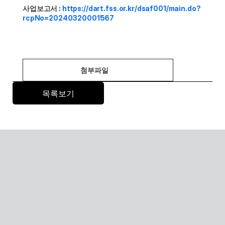
사업보고서 : 
https://dart.fss.or.kr/dsaf001/main.do?
rcpNo=20240320001567
첨부파일
목록보기