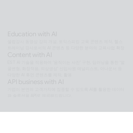
에서언어 장벽 없는 서비스 허브로 확장
Alan Agentic with AI
AI 검색을 넘어 문제 해결을 위한 솔루션까지 도달하게 하는 인공
지능 멀티 에이전트
Education with AI
셀럽강사 동영상 강의 개설, 토익스피킹 교육 콘텐츠 제작, 헬스 
트레이닝 강사로서의 AI 콘텐츠 등 다양한 분야의 교육사업 확장
Content with AI
EST AI 기술을 적용하여 '움직이는 사진' 구현, 딥러닝을 통한 '얼
굴변형, 화장적용, 의상생성' 신입사원 애널리스트, 아나운서 등 
다양한 AI 휴먼 콘텐츠를 제작, 활용
API business with AI
기업이 본연의 고객가치에 집중할 수 있도록 AI를 활용한 데이터
와 솔루션을 API로 제공해드립니다.
Software with AI
알캡처 등에 적용된 배경제거 기술과같이 ESTsoft AI기술과 알
툴즈 제품의 원활한 설계로 사용자들이 원하는 환경의 유틸리티
를 제공합니다.