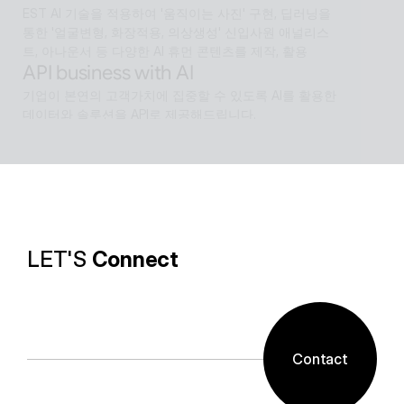
EST AI 기술을 적용하여 '움직이는 사진' 구현, 딥러닝을 
통한 '얼굴변형, 화장적용, 의상생성' 신입사원 애널리스
트, 아나운서 등 다양한 AI 휴먼 콘텐츠를 제작, 활용
API business with AI
기업이 본연의 고객가치에 집중할 수 있도록 AI를 활용한 
데이터와 솔루션을 API로 제공해드립니다.
Software with AI
알캡처 등에 적용된 배경제거 기술과같이 ESTsoft AI기
술과 알툴즈 제품의 원활한 설계로 사용자들이 원하는 환
경의 유틸리티를 제공합니다.
LET'S 
Connect
Contact