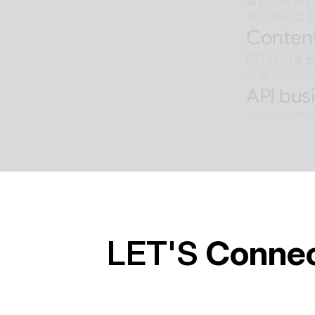
셀럽강사 동영상
의 교육사업 
Content
EST AI 기
스트, 아나운서
API busi
기업이 본연의
Softwar
알캡처 등에 적
경의 유틸리티
LET'S 
Conne