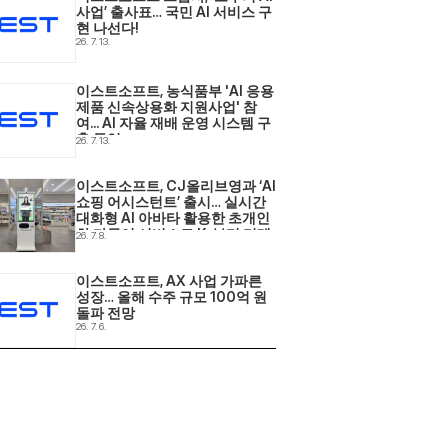
사업’ 출사표… 국민 AI 서비스 구
현 나선다! 
26. 7. 13.
이스트소프트, 농식품부 'AI 응용
제품 신속상용화 지원사업' 참
여... AI 자율 재배 운영 시스템 구
축 돌입 
26. 7. 13.
이스트소프트, CJ올리브영과 ‘AI 
쇼핑 어시스턴트’ 출시… 실시간 
대화형 AI 아바타 활용한 초개인
화·다국어 서비스로 K-뷰티 리테
26. 7. 8.
일 현장 혁신 
이스트소프트, AX 사업 가파른 
성장… 올해 수주 규모 100억 원 
돌파 전망 
26. 7. 6.