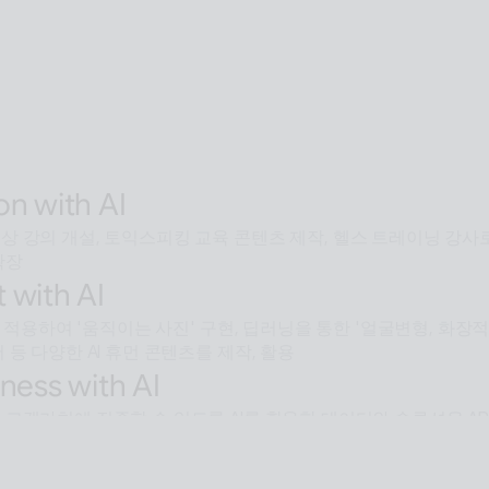
용해 전 세계 어디서든 접근 가능한 확장형 AI Human SaaS 서비스
ive with AI
 모두에서 안내·상담·상호작용을 지원하는 Interactive AI huma
에서언어 장벽 없는 서비스 허브로 확장
entic with AI
넘어 문제 해결을 위한 솔루션까지 도달하게 하는 인공지능 멀티 에
on with AI
 강의 개설, 토익스피킹 교육 콘텐츠 제작, 헬스 트레이닝 강사로
확장
 with AI
술을 적용하여 '움직이는 사진' 구현, 딥러닝을 통한 '얼굴변형, 화
 등 다양한 AI 휴먼 콘텐츠를 제작, 활용
ness with AI
 고객가치에 집중할 수 있도록 AI를 활용한 데이터와 솔루션을 AP
e with AI
용된 배경제거 기술과같이 ESTsoft AI기술과 알툴즈 제품의 