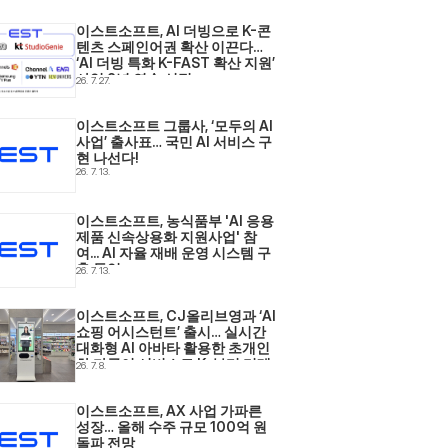
이스트소프트, AI 더빙으로 K-콘
텐츠 스페인어권 확산 이끈다… 
‘AI 더빙 특화 K-FAST 확산 지원’ 
사업 2년 연속 선정
26. 7. 27.
이스트소프트 그룹사, ‘모두의 AI 
사업’ 출사표… 국민 AI 서비스 구
현 나선다! 
26. 7. 13.
이스트소프트, 농식품부 'AI 응용
제품 신속상용화 지원사업' 참
여... AI 자율 재배 운영 시스템 구
축 돌입 
26. 7. 13.
이스트소프트, CJ올리브영과 ‘AI 
쇼핑 어시스턴트’ 출시… 실시간 
대화형 AI 아바타 활용한 초개인
화·다국어 서비스로 K-뷰티 리테
26. 7. 8.
일 현장 혁신 
이스트소프트, AX 사업 가파른 
성장… 올해 수주 규모 100억 원 
돌파 전망 