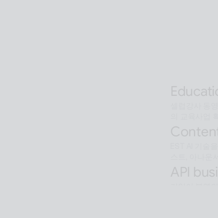
AI 기술을 활
Interact
오프라인과 온라인
조, 공공  등
Alan Ag
AI 검색을 
Educati
셀럽강사 동영상
의 교육사업 
Content
EST AI 기
스트, 아나운서
API busi
기업이 본연의
Softwar
알캡처 등에 적