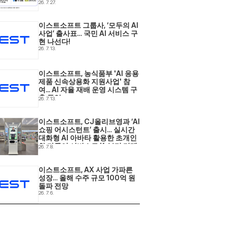
사업 2년 연속 선정
26. 7. 27.
이스트소프트 그룹사, ‘모두의 AI 
사업’ 출사표… 국민 AI 서비스 구
현 나선다! 
26. 7. 13.
이스트소프트, 농식품부 'AI 응용
제품 신속상용화 지원사업' 참
여... AI 자율 재배 운영 시스템 구
축 돌입 
26. 7. 13.
이스트소프트, CJ올리브영과 ‘AI 
쇼핑 어시스턴트’ 출시… 실시간 
대화형 AI 아바타 활용한 초개인
화·다국어 서비스로 K-뷰티 리테
26. 7. 8.
일 현장 혁신 
이스트소프트, AX 사업 가파른 
성장… 올해 수주 규모 100억 원 
돌파 전망 
26. 7. 6.