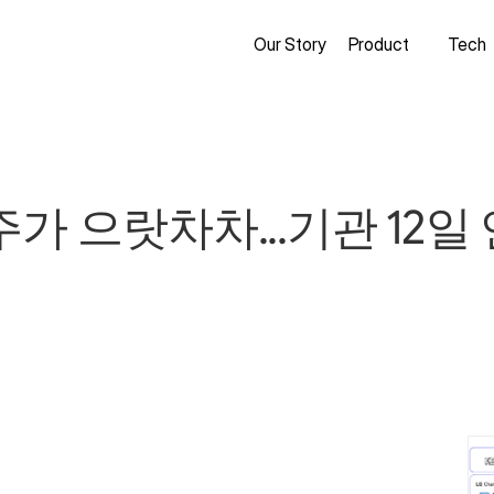
Our Story
Product
Tech
 으랏차차...기관 12일