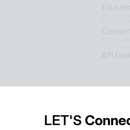
Educati
셀럽강사 동영상
의 교육사업 
Content
EST AI 기
스트, 아나운서
API busi
기업이 본연의
Softwar
알캡처 등에 적
경의 유틸리티
LET'S 
Conne