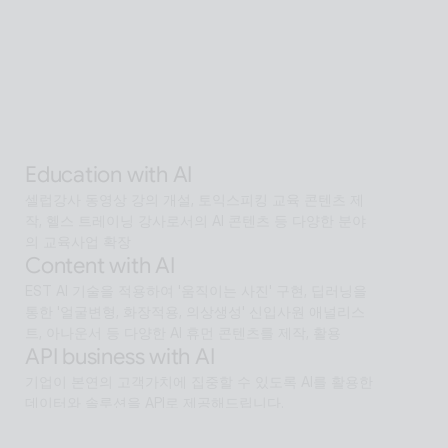
Interactive with AI
오프라인과 온라인 모두에서 안내·상담·상호작용을 지원
하는 Interactive AI human.리테일, 관광, 엔터, 전시, 제
조, 공공  등에서언어 장벽 없는 서비스 허브로 확장
Alan Agentic with AI
AI 검색을 넘어 문제 해결을 위한 솔루션까지 도달하게 
하는 인공지능 멀티 에이전트
Education with AI
셀럽강사 동영상 강의 개설, 토익스피킹 교육 콘텐츠 제
작, 헬스 트레이닝 강사로서의 AI 콘텐츠 등 다양한 분야
의 교육사업 확장
Content with AI
EST AI 기술을 적용하여 '움직이는 사진' 구현, 딥러닝을 
통한 '얼굴변형, 화장적용, 의상생성' 신입사원 애널리스
트, 아나운서 등 다양한 AI 휴먼 콘텐츠를 제작, 활용
API business with AI
기업이 본연의 고객가치에 집중할 수 있도록 AI를 활용한 
데이터와 솔루션을 API로 제공해드립니다.
Software with AI