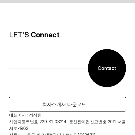
알캡처 등에 적용된 배경제거 기술과같이 ESTsoft AI기
술과 알툴즈 제품의 원활한 설계로 사용자들이 원하는 환
경의 유틸리티를 제공합니다.
LET'S 
Connect
Contact
회사소개서 다운로드
대표이사 : 정상원    
사업자등록번호 229-81-03214  통신판매업신고번호 2011-서울
서초-1962
서울시 서초구 반포대로3 이스트빌딩(우)06711