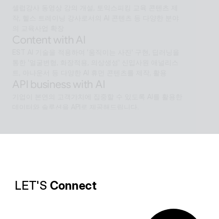
셀럽강사 동영상 강의 개설, 토익스피킹 교육 콘텐츠 제
작, 헬스 트레이닝 강사로서의 AI 콘텐츠 등 다양한 분야
의 교육사업 확장
Content with AI
EST AI 기술을 적용하여 '움직이는 사진' 구현, 딥러닝을 
통한 '얼굴변형, 화장적용, 의상생성' 신입사원 애널리스
트, 아나운서 등 다양한 AI 휴먼 콘텐츠를 제작, 활용
API business with AI
기업이 본연의 고객가치에 집중할 수 있도록 AI를 활용한 
데이터와 솔루션을 API로 제공해드립니다.
Software with AI
알캡처 등에 적용된 배경제거 기술과같이 ESTsoft AI기
술과 알툴즈 제품의 원활한 설계로 사용자들이 원하는 환
경의 유틸리티를 제공합니다.
LET'S 
Connect