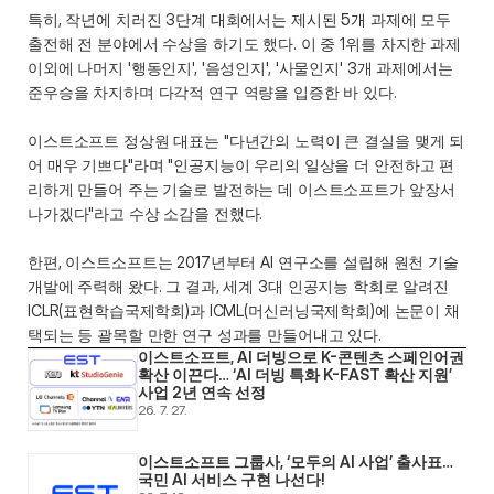
특히, 작년에 치러진 3단계 대회에서는 제시된 5개 과제에 모두 
출전해 전 분야에서 수상을 하기도 했다. 이 중 1위를 차지한 과제 
이외에 나머지 '행동인지', '음성인지', '사물인지' 3개 과제에서는 
준우승을 차지하며 다각적 연구 역량을 입증한 바 있다.
이스트소프트 정상원 대표는 "다년간의 노력이 큰 결실을 맺게 되
어 매우 기쁘다"라며 "인공지능이 우리의 일상을 더 안전하고 편
리하게 만들어 주는 기술로 발전하는 데 이스트소프트가 앞장서 
나가겠다"라고 수상 소감을 전했다.
한편, 이스트소프트는 2017년부터 AI 연구소를 설립해 원천 기술 
개발에 주력해 왔다. 그 결과, 세계 3대 인공지능 학회로 알려진 
ICLR(표현학습국제학회)과 ICML(머신러닝국제학회)에 논문이 채
택되는 등 괄목할 만한 연구 성과를 만들어내고 있다.
이스트소프트, AI 더빙으로 K-콘텐츠 스페인어권 
확산 이끈다… ‘AI 더빙 특화 K-FAST 확산 지원’ 
사업 2년 연속 선정
26. 7. 27.
이스트소프트 그룹사, ‘모두의 AI 사업’ 출사표… 
국민 AI 서비스 구현 나선다! 