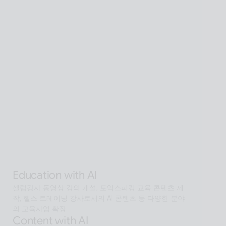
Global SaaS with AI
AI 기술을 활용해 전 세계 어디서든 접근 가능한 확장형 
AI Human SaaS 서비스
Interactive with AI
오프라인과 온라인 모두에서 안내·상담·상호작용을 지원
하는 Interactive AI human.리테일, 관광, 엔터, 전시, 제
조, 공공  등에서언어 장벽 없는 서비스 허브로 확장
Alan Agentic with AI
AI 검색을 넘어 문제 해결을 위한 솔루션까지 도달하게 
하는 인공지능 멀티 에이전트
Education with AI
셀럽강사 동영상 강의 개설, 토익스피킹 교육 콘텐츠 제
작, 헬스 트레이닝 강사로서의 AI 콘텐츠 등 다양한 분야
의 교육사업 확장
Content with AI