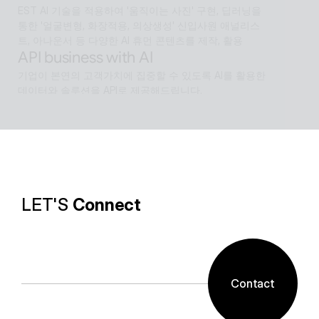
EST AI 기술을 적용하여 '움직이는 사진' 구현, 딥러닝을 
통한 '얼굴변형, 화장적용, 의상생성' 신입사원 애널리스
트, 아나운서 등 다양한 AI 휴먼 콘텐츠를 제작, 활용
API business with AI
기업이 본연의 고객가치에 집중할 수 있도록 AI를 활용한 
데이터와 솔루션을 API로 제공해드립니다.
Software with AI
알캡처 등에 적용된 배경제거 기술과같이 ESTsoft AI기
술과 알툴즈 제품의 원활한 설계로 사용자들이 원하는 환
경의 유틸리티를 제공합니다.
LET'S 
Connect
Contact