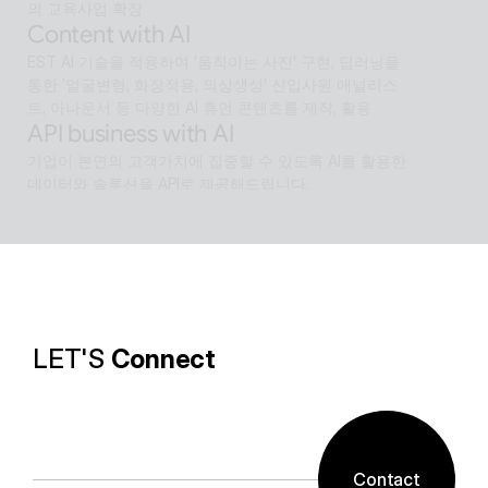
의 교육사업 확장
Content with AI
EST AI 기술을 적용하여 '움직이는 사진' 구현, 딥러닝을 
통한 '얼굴변형, 화장적용, 의상생성' 신입사원 애널리스
트, 아나운서 등 다양한 AI 휴먼 콘텐츠를 제작, 활용
API business with AI
기업이 본연의 고객가치에 집중할 수 있도록 AI를 활용한 
데이터와 솔루션을 API로 제공해드립니다.
Software with AI
알캡처 등에 적용된 배경제거 기술과같이 ESTsoft AI기
술과 알툴즈 제품의 원활한 설계로 사용자들이 원하는 환
경의 유틸리티를 제공합니다.
LET'S 
Connect
Contact