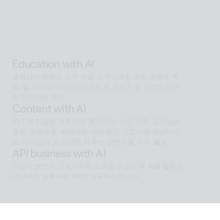
하는 Interactive AI human.리테일, 관광, 엔터, 전시, 제
조, 공공  등에서언어 장벽 없는 서비스 허브로 확장
Alan Agentic with AI
AI 검색을 넘어 문제 해결을 위한 솔루션까지 도달하게 
하는 인공지능 멀티 에이전트
Education with AI
셀럽강사 동영상 강의 개설, 토익스피킹 교육 콘텐츠 제
작, 헬스 트레이닝 강사로서의 AI 콘텐츠 등 다양한 분야
의 교육사업 확장
Content with AI
EST AI 기술을 적용하여 '움직이는 사진' 구현, 딥러닝을 
통한 '얼굴변형, 화장적용, 의상생성' 신입사원 애널리스
트, 아나운서 등 다양한 AI 휴먼 콘텐츠를 제작, 활용
API business with AI
기업이 본연의 고객가치에 집중할 수 있도록 AI를 활용한 
데이터와 솔루션을 API로 제공해드립니다.
Software with AI
알캡처 등에 적용된 배경제거 기술과같이 ESTsoft AI기
술과 알툴즈 제품의 원활한 설계로 사용자들이 원하는 환