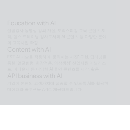
Alan Agentic with AI
AI 검색을 넘어 문제 해결을 위한 솔루션까지 도달하게 
하는 인공지능 멀티 에이전트
Education with AI
셀럽강사 동영상 강의 개설, 토익스피킹 교육 콘텐츠 제
작, 헬스 트레이닝 강사로서의 AI 콘텐츠 등 다양한 분야
의 교육사업 확장
Content with AI
EST AI 기술을 적용하여 '움직이는 사진' 구현, 딥러닝을 
통한 '얼굴변형, 화장적용, 의상생성' 신입사원 애널리스
트, 아나운서 등 다양한 AI 휴먼 콘텐츠를 제작, 활용
API business with AI
기업이 본연의 고객가치에 집중할 수 있도록 AI를 활용한 
데이터와 솔루션을 API로 제공해드립니다.
Software with AI
알캡처 등에 적용된 배경제거 기술과같이 ESTsoft AI기
술과 알툴즈 제품의 원활한 설계로 사용자들이 원하는 환
경의 유틸리티를 제공합니다.