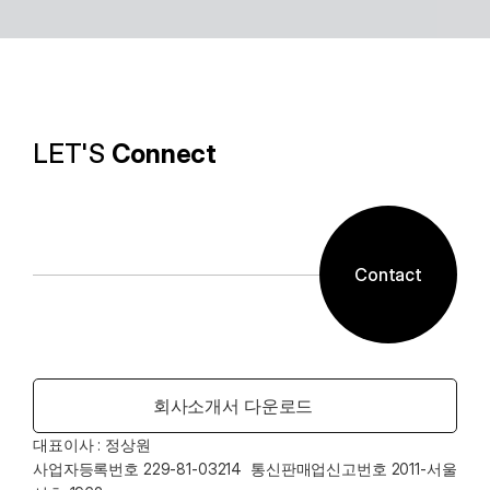
Software with AI
알캡처 등에 적용된 배경제거 기술과같이 ESTsoft AI기
술과 알툴즈 제품의 원활한 설계로 사용자들이 원하는 환
경의 유틸리티를 제공합니다.
LET'S 
Connect
Contact
회사소개서 다운로드
대표이사 : 정상원    
사업자등록번호 229-81-03214  통신판매업신고번호 2011-서울