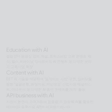
AI Human SaaS 서비스
Interactive with AI
오프라인과 온라인 모두에서 안내·상담·상호작용을 지원
하는 Interactive AI human.리테일, 관광, 엔터, 전시, 제
조, 공공  등에서언어 장벽 없는 서비스 허브로 확장
Alan Agentic with AI
AI 검색을 넘어 문제 해결을 위한 솔루션까지 도달하게 
하는 인공지능 멀티 에이전트
Education with AI
셀럽강사 동영상 강의 개설, 토익스피킹 교육 콘텐츠 제
작, 헬스 트레이닝 강사로서의 AI 콘텐츠 등 다양한 분야
의 교육사업 확장
Content with AI
EST AI 기술을 적용하여 '움직이는 사진' 구현, 딥러닝을 
통한 '얼굴변형, 화장적용, 의상생성' 신입사원 애널리스
트, 아나운서 등 다양한 AI 휴먼 콘텐츠를 제작, 활용
API business with AI
기업이 본연의 고객가치에 집중할 수 있도록 AI를 활용한 
데이터와 솔루션을 API로 제공해드립니다.