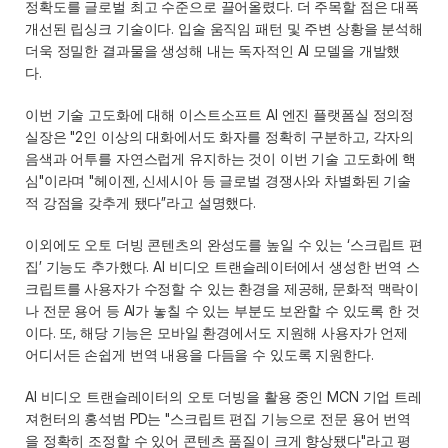
정확도를 글로벌 최고 수준으로 끌어올렸다. 더 주목할 점은 대폭 
개선된 립싱크 기술이다. 입술 움직임 패턴 및 주변 상황을 분석해 
더욱 정밀한 결과물을 생성해 내는 독자적인 AI 모델을 개발했
다.  
이번 기술 고도화에 대해 이스트소프트 AI 엔진 플랫폼실 정의정 
실장은 "2인 이상의 대화에서도 화자를 정확히 구분하고, 각자의 
음색과 어투를 자연스럽게 유지하는 것이 이번 기술 고도화에 핵
심"이라며 "헤이젠, 신세시아 등 글로벌 경쟁사와 차별화된 기술
적 강점을 갖추게 됐다”라고 설명했다. 
이외에도 오토 더빙 콘텐츠의 완성도를 높일 수 있는 ‘스크립트 편
집’ 기능도 추가했다. AI 비디오 트랜슬레이터에서 생성한 번역 스
크립트를 사용자가 수정할 수 있는 환경을 제공해, 문화적 맥락이
나 전문 용어 등 AI가 놓칠 수 있는 부분도 보완할 수 있도록 한 것
이다. 또, 해당 기능은 모바일 환경에서도 지원해 사용자가 언제 
어디서든 손쉽게 번역 내용을 다듬을 수 있도록 지원한다.  
AI 비디오 트랜슬레이터의 오토 더빙을 활용 중인 MCN 기업 트레
져헌터의 홍석범 PD는 "스크립트 편집 기능으로 전문 용어 번역
을 정확히 조정할 수 있어 콘텐츠 품질이 크게 향상됐다"라고 평