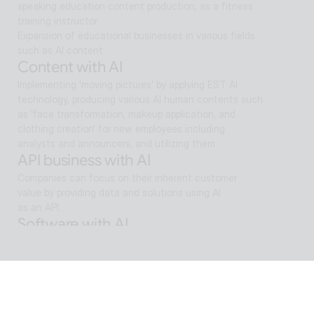
speaking education content production, as a fitness 
training instructor
Expansion of educational businesses in various fields 
such as AI content
Content with AI
Implementing 'moving pictures' by applying EST AI 
technology, producing various AI human contents such 
as 'face transformation, makeup application, and 
clothing creation' for new employees including 
analysts and announcers, and utilizing them
API business with AI
Companies can focus on their inherent customer 
value by providing data and solutions using AI
as an API.
Software with AI
Background removal technology applied in ALSee 
Capture, like the smooth design of ESTsoft AI 
technology and ALTools products,
provides the utility environment that users want.