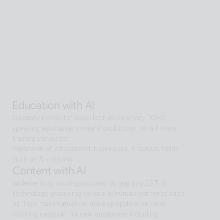
Senior care with AI
Interactive AI human supports guidance, consultation, 
and interaction both offline and online. Expanding as a 
service hub without language barriers in retail, tourism, 
entertainment, exhibitions, manufacturing, and public 
sectors.
Alan Agentic with AI
Artificial intelligence multi-agent that goes beyond AI 
search and reaches solutions for problem solving
Education with AI
Celebrity instructor video lecture creation, TOEIC 
speaking education content production, as a fitness 
training instructor
Expansion of educational businesses in various fields 
such as AI content
Content with AI
Implementing 'moving pictures' by applying EST AI 
technology, producing various AI human contents such 
as 'face transformation, makeup application, and 
clothing creation' for new employees including 