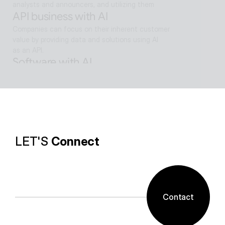
analysts and announcers, and utilizing them
API business with AI
Companies can focus on their inherent customer 
value by providing data and solutions using AI
as an API.
Software with AI
Background removal technology applied in ALSee 
Capture, like the smooth design of ESTsoft AI 
technology and ALTools products,
provides the utility environment that users want.
LET'S 
Connect
Contact