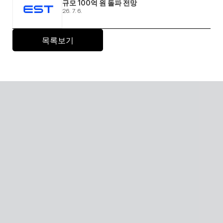
규모 100억 원 돌파 전망 
26. 7. 6.
목록보기
Senior care with AI
A scalable Human SaaS service that can be accessed 
from anywhere in the world using AI technology