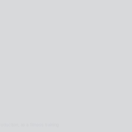
d using AI technology
 and online. Expanding as a 
, manufacturing, and public 
ons for problem solving
duction, as a fitness training 