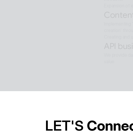
Expansion of e
Content
Implementing '
creation' thro
Creating and u
API busi
We provide dat
value.
Softwar
Background re
ALTools produ
provides the u
LET'S 
Conne