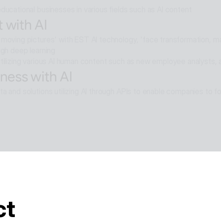
ducational businesses in various fields such as AI content
 with AI
moving pictures' with EST AI technology, 'face transformation, mak
ugh deep learning
tilizing various AI human content such as new employee analysts, 
ness with AI
a and solutions utilizing AI through APIs to enable companies to fo
e with AI
moval technology applied in ALSee Capture, like the smooth desig
cts,
tility environment that users want.
ct