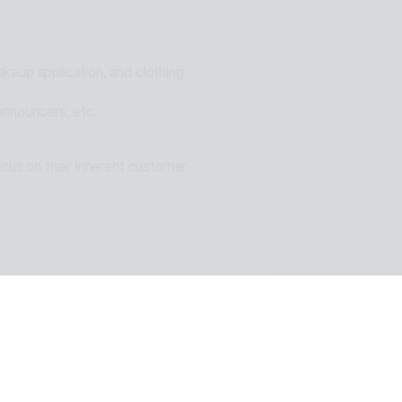
eup application, and clothing 
announcers, etc.
cus on their inherent customer 
n of ESTsoft AI technology and 