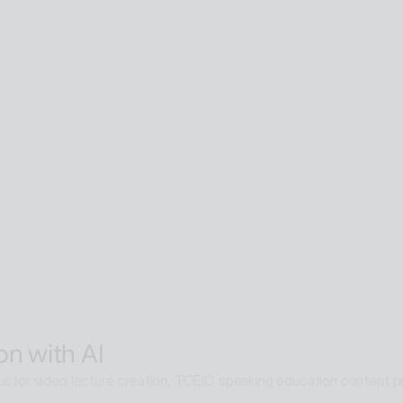
SaaS with AI
man SaaS service that can be accessed from anywhere in the worl
are with AI
 human supports guidance, consultation, and interaction both offline
hout language barriers in retail, tourism, entertainment, exhibitions
entic with AI
elligence multi-agent that goes beyond AI search and reaches soluti
on with AI
ructor video lecture creation, TOEIC speaking education content pro