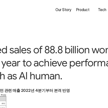
Our Story
Product
Tech
 sales of 88.8 billion won
st year to achieve perform
h as AI human.
 휴먼 관련 매출 2022년 4분기부터 본격 반영