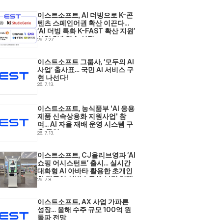
이스트소프트, AI 더빙으로 K-콘
텐츠 스페인어권 확산 이끈다… 
‘AI 더빙 특화 K-FAST 확산 지원’ 
사업 2년 연속 선정
26. 7. 27.
이스트소프트 그룹사, ‘모두의 AI 
사업’ 출사표… 국민 AI 서비스 구
현 나선다! 
26. 7. 13.
이스트소프트, 농식품부 'AI 응용
제품 신속상용화 지원사업' 참
여... AI 자율 재배 운영 시스템 구
축 돌입 
26. 7. 13.
이스트소프트, CJ올리브영과 ‘AI 
쇼핑 어시스턴트’ 출시… 실시간 
대화형 AI 아바타 활용한 초개인
화·다국어 서비스로 K-뷰티 리테
26. 7. 8.
일 현장 혁신 
이스트소프트, AX 사업 가파른 
성장… 올해 수주 규모 100억 원 
돌파 전망 