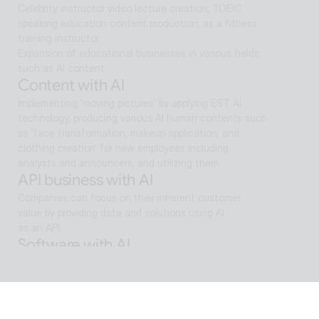
Celebrity instructor video lecture creation, TOEIC 
speaking education content production, as a fitness 
training instructor
Expansion of educational businesses in various fields 
such as AI content
Content with AI
Implementing 'moving pictures' by applying EST AI 
technology, producing various AI human contents such 
as 'face transformation, makeup application, and 
clothing creation' for new employees including 
analysts and announcers, and utilizing them
API business with AI
Companies can focus on their inherent customer 
value by providing data and solutions using AI
as an API.
Software with AI
Background removal technology applied in ALSee 
Capture, like the smooth design of ESTsoft AI 
technology and ALTools products,
provides the utility environment that users want.