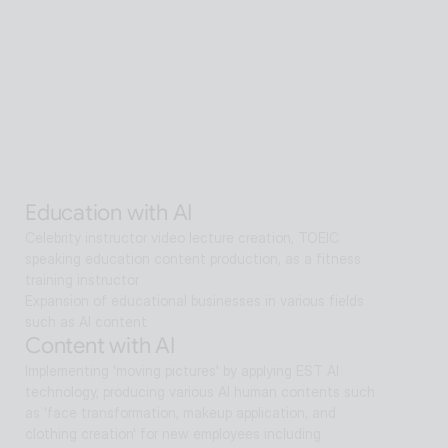
Senior care with AI
Interactive AI human supports guidance, consultation, 
and interaction both offline and online. Expanding as a 
service hub without language barriers in retail, tourism, 
entertainment, exhibitions, manufacturing, and public 
sectors.
Alan Agentic with AI
Artificial intelligence multi-agent that goes beyond AI 
search and reaches solutions for problem solving
Education with AI
Celebrity instructor video lecture creation, TOEIC 
speaking education content production, as a fitness 
training instructor
Expansion of educational businesses in various fields 
such as AI content
Content with AI
Implementing 'moving pictures' by applying EST AI 
technology, producing various AI human contents such 
as 'face transformation, makeup application, and 
clothing creation' for new employees including 