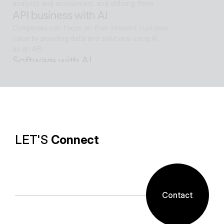
analysts and announcers, and utilizing them
API business with AI
Companies can focus on their inherent customer 
value by providing data and solutions using AI
as an API.
Software with AI
Background removal technology applied in ALSee 
Capture, like the smooth design of ESTsoft AI 
technology and ALTools products,
provides the utility environment that users want.
LET'S 
Connect
Contact