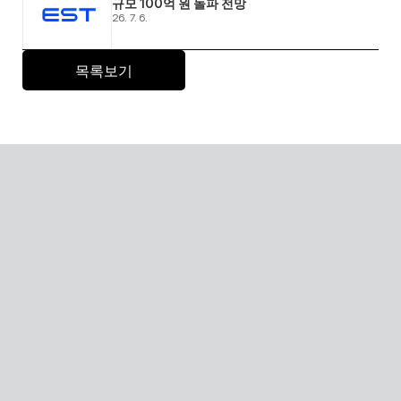
규모 100억 원 돌파 전망 
26. 7. 6.
목록보기
Senior care with AI
A scalable Human SaaS service that can be accessed 
from anywhere in the world using AI technology