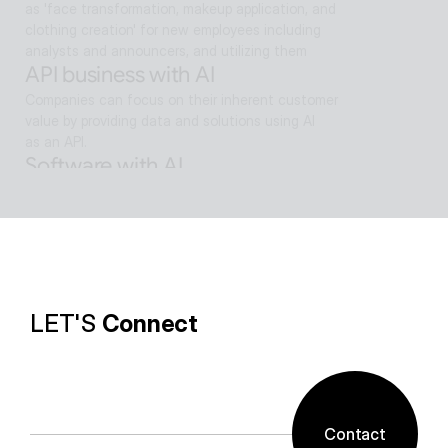
as 'face transformation, makeup application, and 
clothing creation' for new employees including 
analysts and announcers, and utilizing them
API business with AI
Companies can focus on their inherent customer 
value by providing data and solutions using AI
as an API.
Software with AI
Background removal technology applied in ALSee 
Capture, like the smooth design of ESTsoft AI 
technology and ALTools products,
provides the utility environment that users want.
LET'S 
Connect
Contact