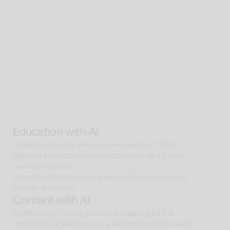
A scalable Human SaaS service that can be accessed 
from anywhere in the world using AI technology
Senior care with AI
Interactive AI human supports guidance, consultation, 
and interaction both offline and online. Expanding as a 
service hub without language barriers in retail, tourism, 
entertainment, exhibitions, manufacturing, and public 
sectors.
Alan Agentic with AI
Artificial intelligence multi-agent that goes beyond AI 
search and reaches solutions for problem solving
Education with AI
Celebrity instructor video lecture creation, TOEIC 
speaking education content production, as a fitness 
training instructor
Expansion of educational businesses in various fields 
such as AI content
Content with AI
Implementing 'moving pictures' by applying EST AI 
technology, producing various AI human contents such 