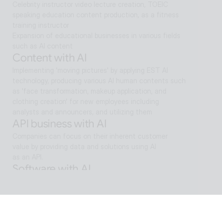
Celebrity instructor video lecture creation, TOEIC 
speaking education content production, as a fitness 
training instructor
Expansion of educational businesses in various fields 
such as AI content
Content with AI
Implementing 'moving pictures' by applying EST AI 
technology, producing various AI human contents such 
as 'face transformation, makeup application, and 
clothing creation' for new employees including 
analysts and announcers, and utilizing them
API business with AI
Companies can focus on their inherent customer 
value by providing data and solutions using AI
as an API.
Software with AI
Background removal technology applied in ALSee 
Capture, like the smooth design of ESTsoft AI 
technology and ALTools products,
provides the utility environment that users want.