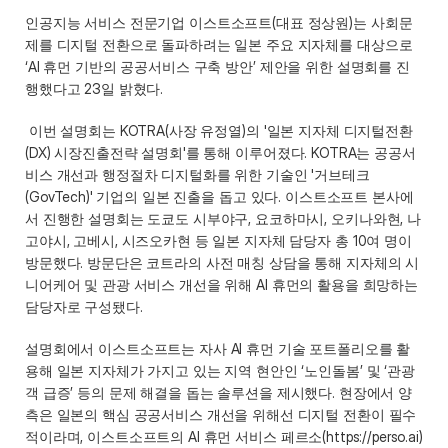
인공지능 서비스 전문기업 이스트소프트(대표 정상원)는 사회문
제를 디지털 전환으로 돌파하려는 일본 주요 지자체를 대상으로 
‘AI 휴먼 기반의 공공서비스 구축 방안’ 제안을 위한 설명회를 진
행했다고 23일 밝혔다. 
 이번 설명회는 KOTRA(사장 유정열)의 '일본 지자체 디지털전환
(DX) 시장진출전략 설명회'를 통해 이루어졌다. KOTRA는 공공서
비스 개선과 행정절차 디지털화를 위한 기술인 '거브테크
(GovTech)' 기업의 일본 진출을 돕고 있다. 이스트소프트 본사에
서 진행한 설명회는 도쿄도 시부야구, 요코하마시, 오키나와현, 나
고야시, 고베시, 시즈오카현 등 일본 지자체 담당자 총 10여 명이 
방문했다. 방문단은 코트라의 사전 매칭 상담을 통해 지자체의 시
니어케어 및 관광 서비스 개선을 위해 AI 휴먼의 활용을 희망하는 
담당자로 구성됐다.  
설명회에서 이스트소프트는 자사 AI 휴먼 기술 포트폴리오를 활
용해 일본 지자체가 가지고 있는 지역 현안인 ‘노인돌봄’ 및 ‘관광
객 급증’ 등의 문제 해결을 돕는 솔루션을 제시했다. 현장에서 양
측은 일본의 핵심 공공서비스 개선을 위해선 디지털 전환이 필수
적이라며, 이스트소프트의 AI 휴먼 서비스 페르소(https://perso.ai)