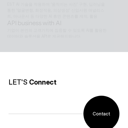
EST AI 기술을 적용하여 '움직이는 사진' 구현, 딥러닝을 
통한 '얼굴변형, 화장적용, 의상생성' 신입사원 애널리스
트, 아나운서 등 다양한 AI 휴먼 콘텐츠를 제작, 활용
API business with AI
기업이 본연의 고객가치에 집중할 수 있도록 AI를 활용한 
데이터와 솔루션을 API로 제공해드립니다.
Software with AI
알캡처 등에 적용된 배경제거 기술과같이 ESTsoft AI기
술과 알툴즈 제품의 원활한 설계로 사용자들이 원하는 환
경의 유틸리티를 제공합니다.
LET'S 
Connect
Contact