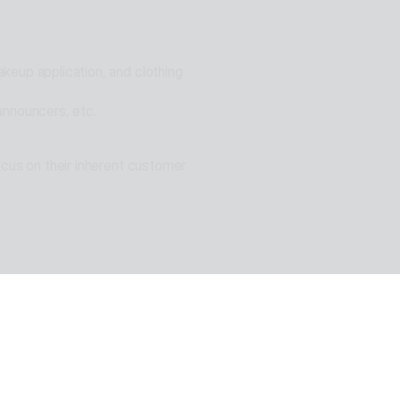
eup application, and clothing 
announcers, etc.
cus on their inherent customer 
n of ESTsoft AI technology and 