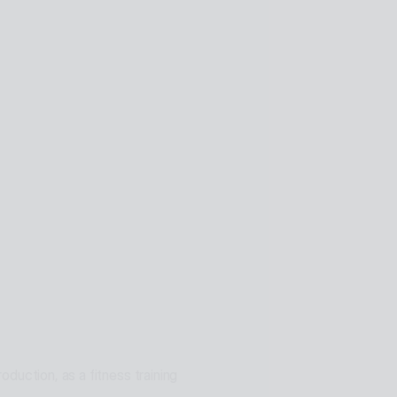
d using AI technology
 and online. Expanding as a 
, manufacturing, and public 
ons for problem solving
duction, as a fitness training 