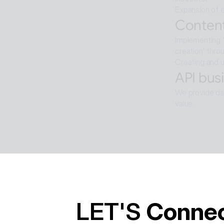
Expansion of e
Content
Implementing '
creation' thro
Creating and u
API busi
We provide dat
value.
Softwar
Background re
ALTools produ
provides the u
LET'S 
Conne