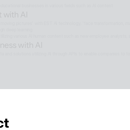
ducational businesses in various fields such as AI content
 with AI
moving pictures' with EST AI technology, 'face transformation, mak
ugh deep learning
tilizing various AI human content such as new employee analysts, 
ness with AI
a and solutions utilizing AI through APIs to enable companies to fo
e with AI
moval technology applied in ALSee Capture, like the smooth desig
cts,
tility environment that users want.
ct