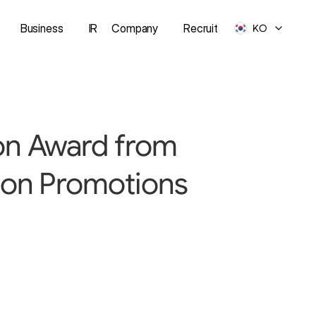
Business
IR
Company
Recruit
KO
on Award from 
on Promotions 