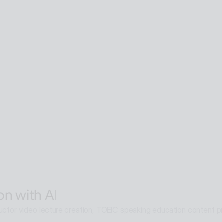
SaaS with AI
man SaaS service that can be accessed from anywhere in the worl
are with AI
 human supports guidance, consultation, and interaction both offline
hout language barriers in retail, tourism, entertainment, exhibitions
entic with AI
elligence multi-agent that goes beyond AI search and reaches soluti
on with AI
ructor video lecture creation, TOEIC speaking education content pro