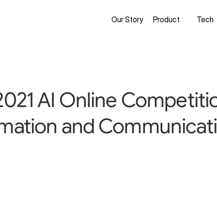
Our Story
Product
Tech
 2021 AI Online Competiti
rmation and Communicati