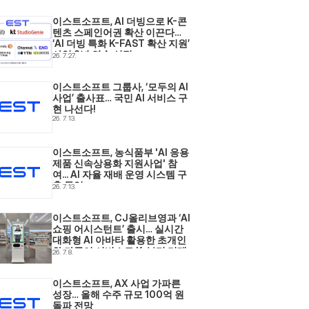
이스트소프트, AI 더빙으로 K-콘
텐츠 스페인어권 확산 이끈다… 
‘AI 더빙 특화 K-FAST 확산 지원’ 
사업 2년 연속 선정
26. 7. 27.
이스트소프트 그룹사, ‘모두의 AI 
사업’ 출사표… 국민 AI 서비스 구
현 나선다! 
26. 7. 13.
이스트소프트, 농식품부 'AI 응용
제품 신속상용화 지원사업' 참
여... AI 자율 재배 운영 시스템 구
축 돌입 
26. 7. 13.
이스트소프트, CJ올리브영과 ‘AI 
쇼핑 어시스턴트’ 출시… 실시간 
대화형 AI 아바타 활용한 초개인
화·다국어 서비스로 K-뷰티 리테
26. 7. 8.
일 현장 혁신 
이스트소프트, AX 사업 가파른 
성장… 올해 수주 규모 100억 원 
돌파 전망 