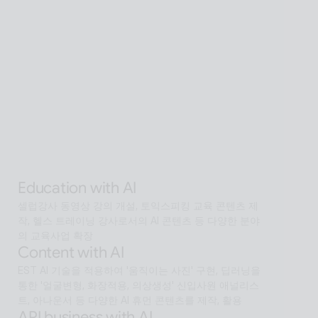
Global SaaS with AI
AI 기술을 활용해 전 세계 어디서든 접근 가능한 확장형 
AI Human SaaS 서비스
Interactive with AI
오프라인과 온라인 모두에서 안내·상담·상호작용을 지원
하는 Interactive AI human.리테일, 관광, 엔터, 전시, 제
조, 공공  등에서언어 장벽 없는 서비스 허브로 확장
Alan Agentic with AI
AI 검색을 넘어 문제 해결을 위한 솔루션까지 도달하게 
하는 인공지능 멀티 에이전트
Education with AI
셀럽강사 동영상 강의 개설, 토익스피킹 교육 콘텐츠 제
작, 헬스 트레이닝 강사로서의 AI 콘텐츠 등 다양한 분야
의 교육사업 확장
Content with AI
EST AI 기술을 적용하여 '움직이는 사진' 구현, 딥러닝을 
통한 '얼굴변형, 화장적용, 의상생성' 신입사원 애널리스
트, 아나운서 등 다양한 AI 휴먼 콘텐츠를 제작, 활용
API business with AI