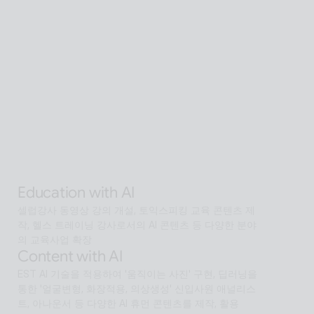
Global SaaS with AI
AI 기술을 활용해 전 세계 어디서든 접근 가능한 확장형 
AI Human SaaS 서비스
Interactive with AI
오프라인과 온라인 모두에서 안내·상담·상호작용을 지원
하는 Interactive AI human.리테일, 관광, 엔터, 전시, 제
조, 공공  등에서언어 장벽 없는 서비스 허브로 확장
Alan Agentic with AI
AI 검색을 넘어 문제 해결을 위한 솔루션까지 도달하게 
하는 인공지능 멀티 에이전트
Education with AI
셀럽강사 동영상 강의 개설, 토익스피킹 교육 콘텐츠 제
작, 헬스 트레이닝 강사로서의 AI 콘텐츠 등 다양한 분야
의 교육사업 확장
Content with AI
EST AI 기술을 적용하여 '움직이는 사진' 구현, 딥러닝을 
통한 '얼굴변형, 화장적용, 의상생성' 신입사원 애널리스
트, 아나운서 등 다양한 AI 휴먼 콘텐츠를 제작, 활용