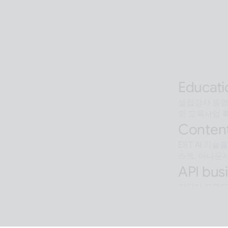
AI 기술을 활
Interact
오프라인과 온라인
조, 공공  등
Alan Ag
AI 검색을 
Educati
셀럽강사 동영상
의 교육사업 
Content
EST AI 기
스트, 아나운서
API busi
기업이 본연의
Softwar
알캡처 등에 적