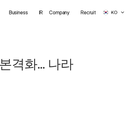
Business
IR
Company
Recruit
KO
격화... 나라