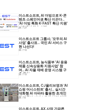
이스트소프트, AI 더빙으로 K-콘
텐츠 스페인어권 확산 이끈다… 
‘AI 더빙 특화 K-FAST 확산 지원’ 
사업 2년 연속 선정
26. 7. 27.
이스트소프트 그룹사, ‘모두의 AI 
사업’ 출사표… 국민 AI 서비스 구
현 나선다! 
26. 7. 13.
이스트소프트, 농식품부 'AI 응용
제품 신속상용화 지원사업' 참
여... AI 자율 재배 운영 시스템 구
축 돌입 
26. 7. 13.
이스트소프트, CJ올리브영과 ‘AI 
쇼핑 어시스턴트’ 출시… 실시간 
대화형 AI 아바타 활용한 초개인
화·다국어 서비스로 K-뷰티 리테
26. 7. 8.
일 현장 혁신 
이스트소프트, AX 사업 가파른 