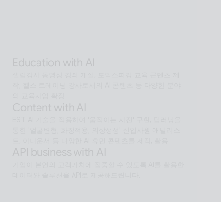
하는 Interactive AI human.리테일, 관광, 엔터, 전시, 제
조, 공공  등에서언어 장벽 없는 서비스 허브로 확장
Alan Agentic with AI
AI 검색을 넘어 문제 해결을 위한 솔루션까지 도달하게 
하는 인공지능 멀티 에이전트
Education with AI
셀럽강사 동영상 강의 개설, 토익스피킹 교육 콘텐츠 제
작, 헬스 트레이닝 강사로서의 AI 콘텐츠 등 다양한 분야
의 교육사업 확장
Content with AI
EST AI 기술을 적용하여 '움직이는 사진' 구현, 딥러닝을 
통한 '얼굴변형, 화장적용, 의상생성' 신입사원 애널리스
트, 아나운서 등 다양한 AI 휴먼 콘텐츠를 제작, 활용
API business with AI
기업이 본연의 고객가치에 집중할 수 있도록 AI를 활용한 
데이터와 솔루션을 API로 제공해드립니다.
Software with AI
알캡처 등에 적용된 배경제거 기술과같이 ESTsoft AI기
술과 알툴즈 제품의 원활한 설계로 사용자들이 원하는 환
경의 유틸리티를 제공합니다.