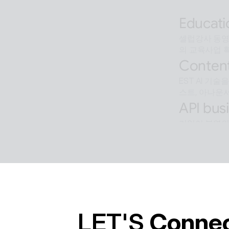
AI 검색을 
Educati
셀럽강사 동영상
의 교육사업 
Content
EST AI 기
스트, 아나운서
API busi
기업이 본연의
Softwar
알캡처 등에 적
경의 유틸리티
LET'S 
Conne