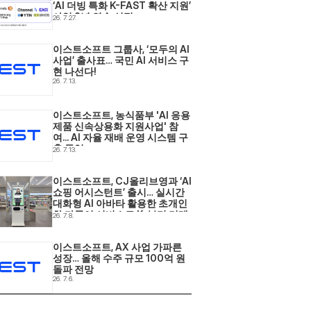
‘AI 더빙 특화 K-FAST 확산 지원’ 
사업 2년 연속 선정
26. 7. 27.
이스트소프트 그룹사, ‘모두의 AI 
사업’ 출사표… 국민 AI 서비스 구
현 나선다! 
26. 7. 13.
이스트소프트, 농식품부 'AI 응용
제품 신속상용화 지원사업' 참
여... AI 자율 재배 운영 시스템 구
축 돌입 
26. 7. 13.
이스트소프트, CJ올리브영과 ‘AI 
쇼핑 어시스턴트’ 출시… 실시간 
대화형 AI 아바타 활용한 초개인
화·다국어 서비스로 K-뷰티 리테
26. 7. 8.
일 현장 혁신 
이스트소프트, AX 사업 가파른 
성장… 올해 수주 규모 100억 원 
돌파 전망 
26. 7. 6.