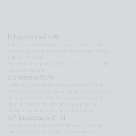
entertainment, exhibitions, manufacturing, and public 
sectors.
Alan Agentic with AI
Artificial intelligence multi-agent that goes beyond AI 
search and reaches solutions for problem solving
Education with AI
Celebrity instructor video lecture creation, TOEIC 
speaking education content production, as a fitness 
training instructor
Expansion of educational businesses in various fields 
such as AI content
Content with AI
Implementing 'moving pictures' by applying EST AI 
technology, producing various AI human contents such 
as 'face transformation, makeup application, and 
clothing creation' for new employees including 
analysts and announcers, and utilizing them
API business with AI
Companies can focus on their inherent customer 
value by providing data and solutions using AI