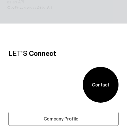
as an API.
Software with AI
Background removal technology applied in ALSee 
Capture, like the smooth design of ESTsoft AI 
technology and ALTools products,
provides the utility environment that users want.
LET'S 
Connect
Contact
 Company Profile