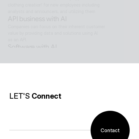
clothing creation' for new employees including 
analysts and announcers, and utilizing them
API business with AI
Companies can focus on their inherent customer 
value by providing data and solutions using AI
as an API.
Software with AI
Background removal technology applied in ALSee 
Capture, like the smooth design of ESTsoft AI 
technology and ALTools products,
provides the utility environment that users want.
LET'S 
Connect
Contact