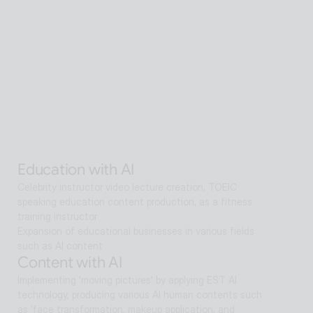
from anywhere in the world using AI technology
Senior care with AI
Interactive AI human supports guidance, consultation, 
and interaction both offline and online. Expanding as a 
service hub without language barriers in retail, tourism, 
entertainment, exhibitions, manufacturing, and public 
sectors.
Alan Agentic with AI
Artificial intelligence multi-agent that goes beyond AI 
search and reaches solutions for problem solving
Education with AI
Celebrity instructor video lecture creation, TOEIC 
speaking education content production, as a fitness 
training instructor
Expansion of educational businesses in various fields 
such as AI content
Content with AI
Implementing 'moving pictures' by applying EST AI 
technology, producing various AI human contents such 
as 'face transformation, makeup application, and 