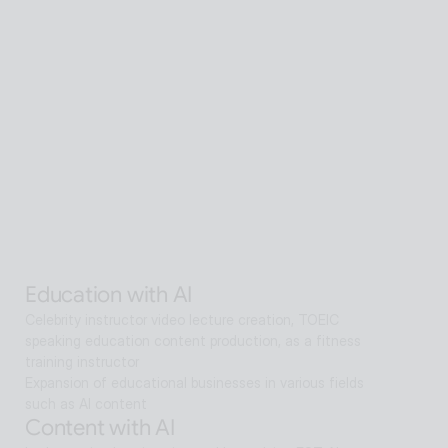
Senior care with AI
A scalable Human SaaS service that can be accessed 
from anywhere in the world using AI technology
Senior care with AI
Interactive AI human supports guidance, consultation, 
and interaction both offline and online. Expanding as a 
service hub without language barriers in retail, tourism, 
entertainment, exhibitions, manufacturing, and public 
sectors.
Alan Agentic with AI
Artificial intelligence multi-agent that goes beyond AI 
search and reaches solutions for problem solving
Education with AI
Celebrity instructor video lecture creation, TOEIC 
speaking education content production, as a fitness 
training instructor
Expansion of educational businesses in various fields 
such as AI content
Content with AI