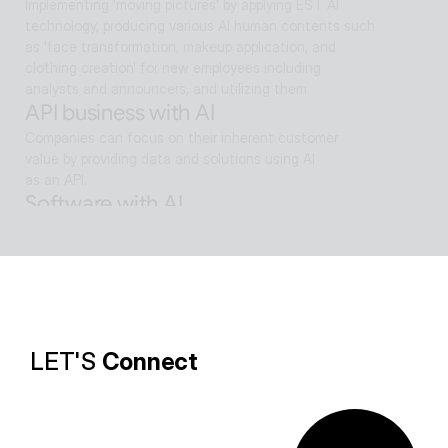
Implementing 'moving pictures' by applying EST AI 
technology, producing various AI human contents such 
as 'face transformation, makeup application, and 
clothing creation' for new employees including 
analysts and announcers, and utilizing them
API business with AI
Companies can focus on their inherent customer 
value by providing data and solutions using AI
as an API.
Software with AI
Background removal technology applied in ALSee 
Capture, like the smooth design of ESTsoft AI 
technology and ALTools products,
provides the utility environment that users want.
LET'S 
Connect